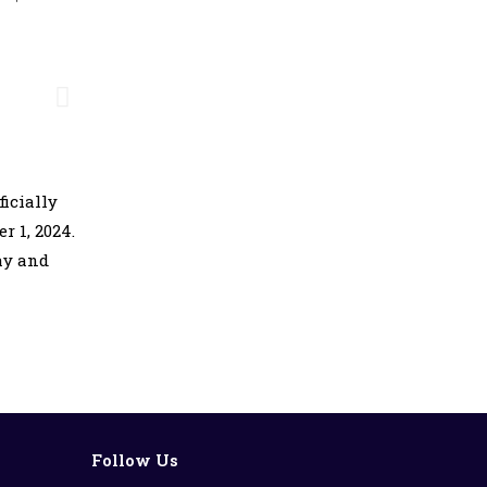
icially
 1, 2024.
ay and
Follow Us