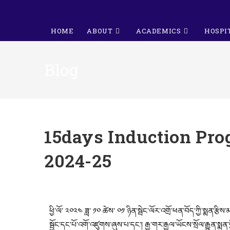
HOME
ABOUT
ACADEMICS
HOSPI
Blog
15days Induction Pr
2024-25
ཕྱི་ལོ་ ༢༠༢༤ ཟླ་ ༡༠ ཚེས་ ༠༡ ཉིན་སྦེང་ལོར་འགྲོ་ཕན་བོད་ཀྱི་སྨན་རྩ
སྦྱོང་དང་པོ་འགོ་འཛུགས་ཞུས་པ་དང་། རྒྱ་གར་རྒྱལ་ཡོངས་སྲོལ་རྒྱུན་སྨན