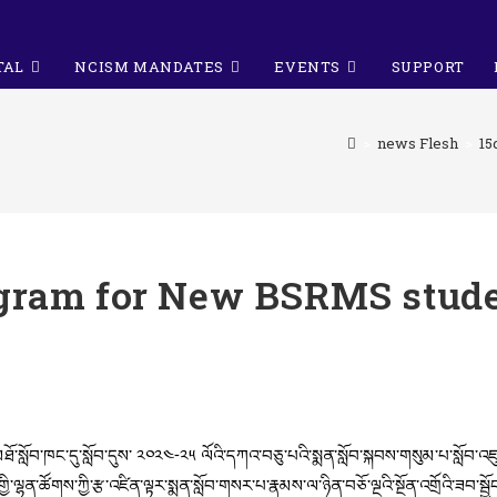
TAL
NCISM MANDATES
EVENTS
SUPPORT
>
news Flesh
>
15
ogram for New BSRMS stud
ིས་མཐོ་སློབ་ཁང་དུ་སློབ་དུས་ ༢༠༢༤-༢༥ ལོའི་དཀའ་བཅུ་པའི་སྨན་སློབ་སྐབས་གསུམ་པ་སློབ་འ
་གྱི་ལྷན་ཚོགས་ཀྱི་རྩ་འཛིན་ལྟར་སྨན་སློབ་གསར་པ་རྣམས་ལ་ཉིན་བཅོ་ལྔའི་སྔོན་འགྲོའི་ཟབ་སྦྱ