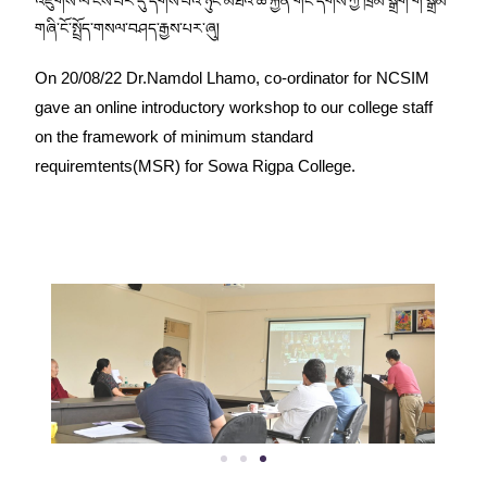
འཛུགས་ལ་ངེས་པར་དུ་དགོས་པའི་ཉུང་མཐའི་ཆ་རྐྱེན་གང་དགོས་ཀྱི་ཁྲིམ་སྒྲིག་གི་སྒྲོམ་
གཞི་ངོ་སྤྲོད་གསལ་བཤད་རྒྱས་པར་ཞུ།
On 20/08/22 Dr.Namdol Lhamo, co-ordinator for NCSIM
gave an online introductory workshop to our college staff
on the framework of minimum standard
requiremtents(MSR) for Sowa Rigpa College.