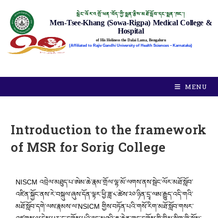
སྦེང་ལོར་འགྲོ་ཕན་བོད་ཀྱི་སྨན་རྩིས་མཐོ་སློབ་དང་སྨན་ཁང་།
Men-Tsee-Khang (Sowa-Rigpa) Medical College &
Hospital
of His Holiness the Dalai Lama, Bengaluru
(Affiliated to Rajiv Gandhi University of Health Sciences – Karnataka)
MENU
Introduction to the framework
of MSR for Sorig College
NISCM འབྲེལ་མཐུད་པ་ཨེམ་ཆེ་རྣམ་གྲོལ་ལྷ་མོ་ལགས་ནས་སྦེང་ལོར་མཐོ་སློབ་
འཛིན་སྐྱོང་ནས་རེ་བསྐུལ་ཞུས་དོན་ལྟར་ཕྱི་ཟླ་༨་ཚེས་༢༠་ཉིན་དྲྭ་ལམ་རྒྱུད་འདི་གའི་
མཐོ་སློབ་དགེ་ལས་རྣམས་ལ་NSICM གྱིས་བཏོན་པའི་གསོ་རིག་མཐོ་སློབ་གསར་